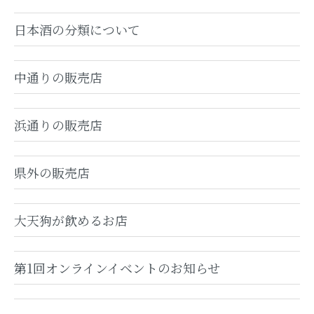
卯酒
日本酒の分類について
智恵子の酒
中通りの販売店
大天狗のうめ酒
浜通りの販売店
酒粕、コラボスイーツ
県外の販売店
大天狗グッズ、その他
まゆみちゃんグッズ
大天狗が飲めるお店
GROUP
第1回オンラインイベントのお知らせ
吟醸酒、純米酒、本醸造など名称別
検索はこちらをクリック