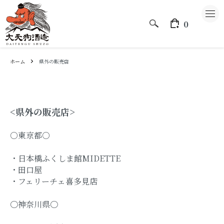
0
ホーム
県外の販売店
大天狗酒造のこと
<県外の販売店>
○東京都○
CATEGORY
・日本橋ふくしま館MIDETTE
大天狗
・田口屋
・フェリーチェ喜多見店
もとみや
〇神奈川県〇