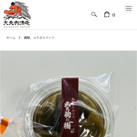
0
ホーム
酒粕、コラボスイーツ
大天狗酒造のこと
CATEGORY
大天狗
もとみや