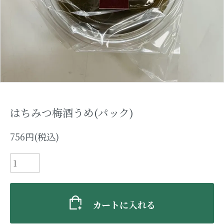
卯酒
智恵子の酒
大天狗のうめ酒
酒粕、コラボスイーツ
はちみつ梅酒うめ(パック)
大天狗グッズ、その他
756円(税込)
まゆみちゃんグッズ
GROUP
カートに入れる
吟醸酒、純米酒、本醸造など名称別
検索はこちらをクリック