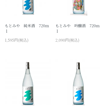
卯酒
智恵子の酒
もとみや 純米酒 720ｍ
もとみや 吟醸酒 720ｍ
大天狗のうめ酒
ｌ
ｌ
1,595円(税込)
2,090円(税込)
酒粕、コラボスイーツ
大天狗グッズ、その他
まゆみちゃんグッズ
GROUP
吟醸酒、純米酒、本醸造など名称別
検索はこちらをクリック