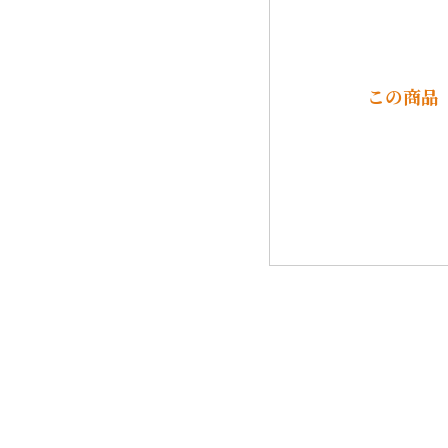
この商品（