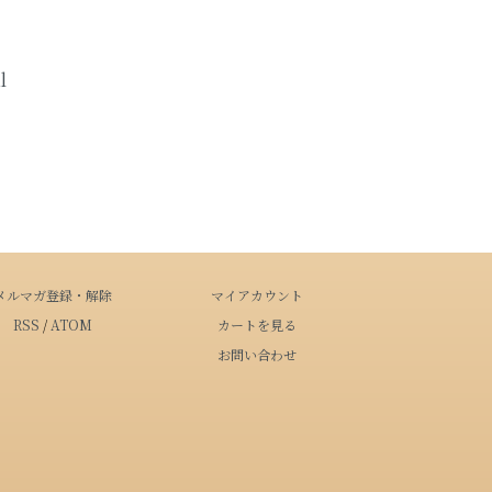
アルコール度数別検索はこちらをク
l
リック
容量別検索はこちらをクリック
読み物
キャラクター
メルマガ登録・解除
マイアカウント
RSS
/
ATOM
カートを見る
English
お問い合わせ
マイアカウント