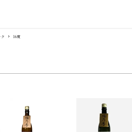
ック
16度