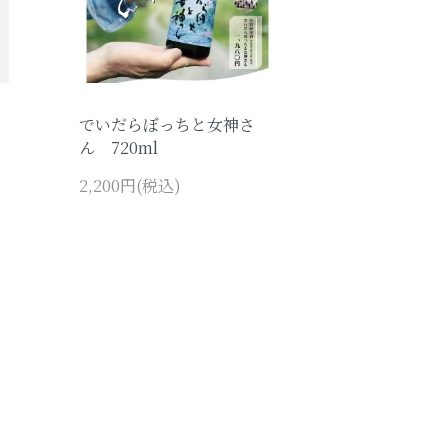
卯酒
智恵子の酒
でいだらぼっちと女神さ
大天狗のうめ酒
ん 720ml
2,200円(税込)
酒粕、コラボスイーツ
大天狗グッズ、その他
まゆみちゃんグッズ
GROUP
吟醸酒、純米酒、本醸造など名称別
検索はこちらをクリック